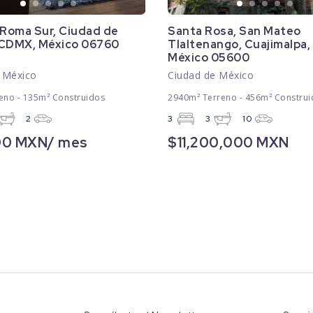
 Roma Sur, Ciudad de
Santa Rosa, San Mateo
 CDMX, México 06760
Tlaltenango, Cuajimalpa
México 05600
 México
Ciudad de México
eno - 135m² Construidos
2940m² Terreno - 456m² Construi
2
3
3
10
00 MXN/ mes
$11,200,000 MXN