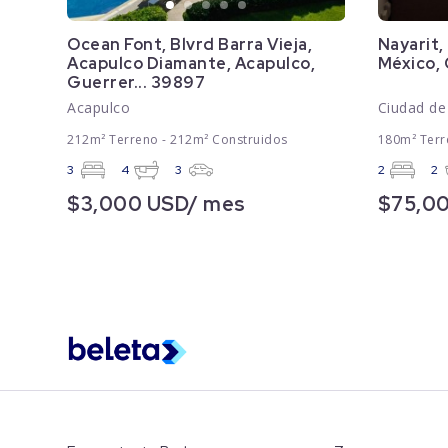
Ocean Font, Blvrd Barra Vieja,
Nayarit,
Acapulco Diamante, Acapulco,
México,
Guerrer... 39897
Acapulco
Ciudad de
212m² Terreno - 212m² Construidos
180m² Terr
3
4
3
2
2
$3,000 USD/ mes
$75,0