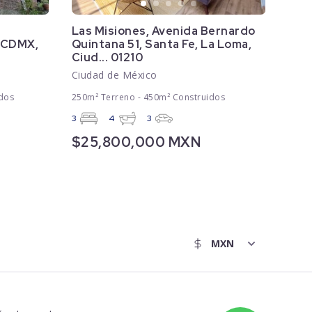
Las Misiones, Avenida Bernardo
, CDMX,
Quintana 51, Santa Fe, La Loma,
Ciud... 01210
Ciudad de México
dos
250m² Terreno - 450m² Construidos
3
4
3
$25,800,000 MXN