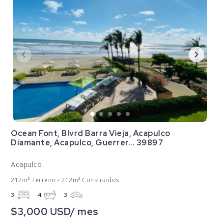
Ocean Font, Blvrd Barra Vieja, Acapulco
Diamante, Acapulco, Guerrer... 39897
Acapulco
212m² Terreno - 212m² Construidos
3
4
3
$3,000 USD/ mes