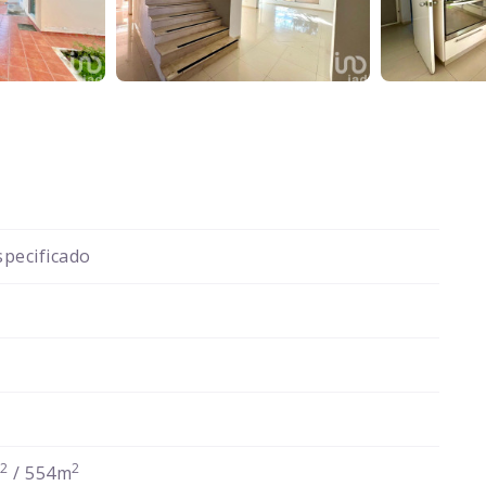
pecificado
2
2
m
/ 554m