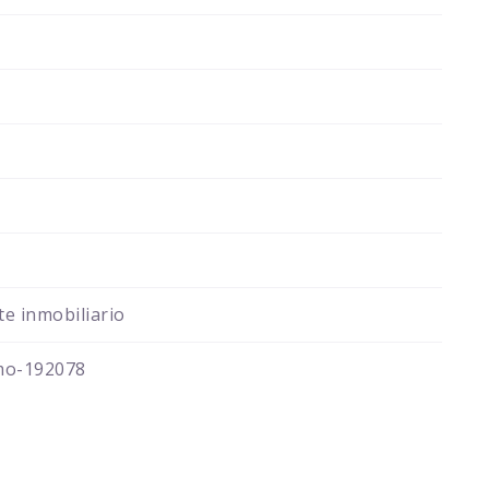
e inmobiliario
mo-192078