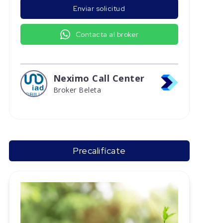
Enviar solicitud
Contacta al broker
Neximo Call Center
Broker Beleta
Precalifícate