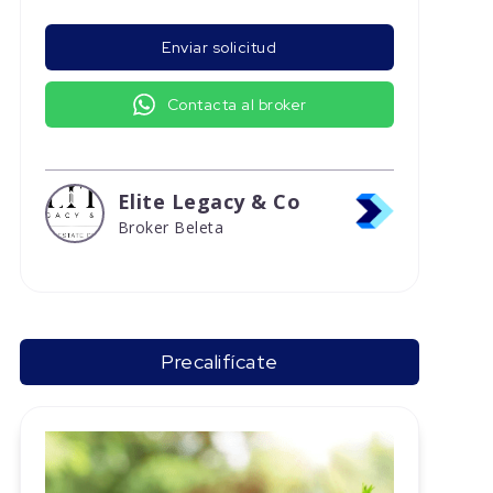
Enviar solicitud
Contacta al broker
Elite Legacy & Co
Broker Beleta
Precalifícate