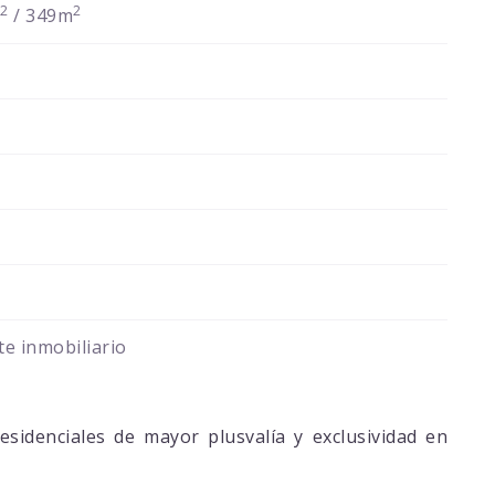
2
2
m
/ 349m
e inmobiliario
esidenciales de mayor plusvalía y exclusividad en