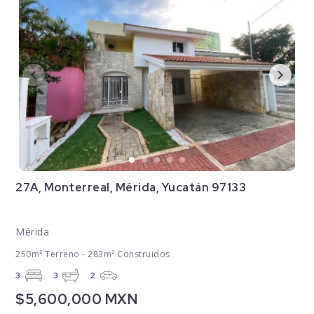
27A, Monterreal, Mérida, Yucatán 97133
Mérida
250m² Terreno - 283m² Construidos
3
3
2
$5,600,000 MXN