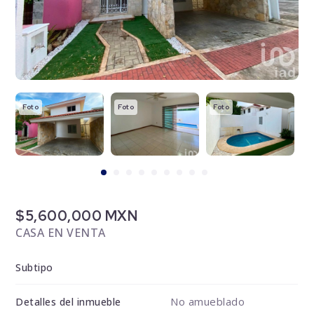
Foto
Foto
Foto
F
$5,600,000 MXN
CASA EN VENTA
Subtipo
No amueblado
Detalles del inmueble