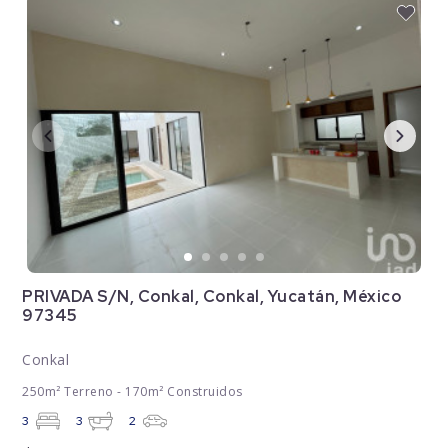
PRIVADA S/N, Conkal, Conkal, Yucatán, México
97345
Conkal
250m² Terreno - 170m² Construidos
3
3
2