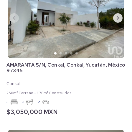
AMARANTA S/N, Conkal, Conkal, Yucatán, México
97345
Conkal
250m² Terreno - 170m² Construidos
3
3
2
$3,050,000 MXN