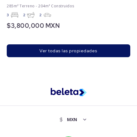
285m² Terreno - 204m² Construidos
3
2
2
$3,800,000 MXN
Ver todas las propiedades