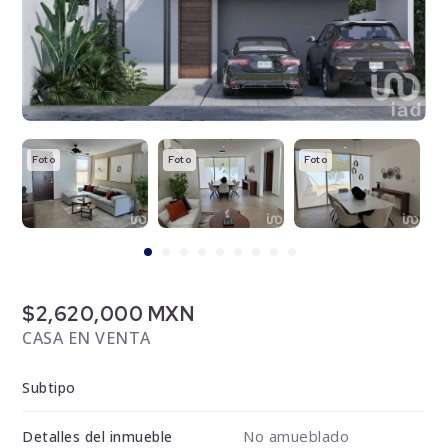
Foto
Foto
Foto
F
$2,620,000 MXN
CASA EN VENTA
Subtipo
No amueblado
Detalles del inmueble