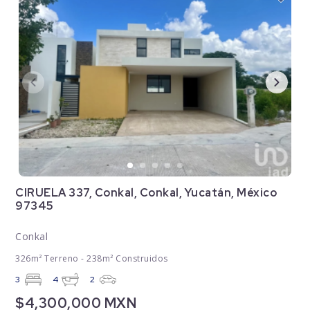
CIRUELA 337, Conkal, Conkal, Yucatán, México
97345
Conkal
326m² Terreno - 238m² Construidos
3
4
2
$4,300,000 MXN