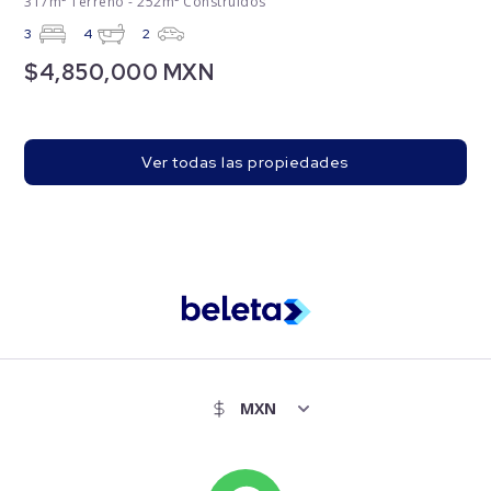
317m² Terreno - 252m² Construidos
3
4
2
$4,850,000 MXN
Ver todas las propiedades