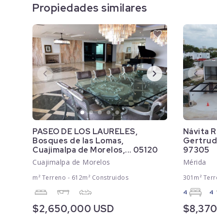
Propiedades similares
PASEO DE LOS LAURELES,
Návita R
Bosques de las Lomas,
Gertrud
Cuajimalpa de Morelos,... 05120
97305
Cuajimalpa de Morelos
Mérida
m² Terreno - 612m² Construidos
301m² Terr
4
4
$2,650,000 USD
$8,37