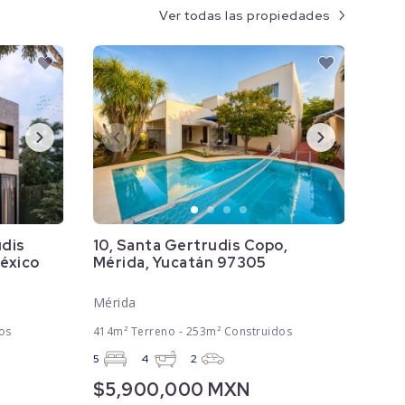
Ver todas las propiedades
udis
10, Santa Gertrudis Copo,
México
Mérida, Yucatán 97305
Mérida
os
414m² Terreno - 253m² Construidos
5
4
2
$5,900,000 MXN