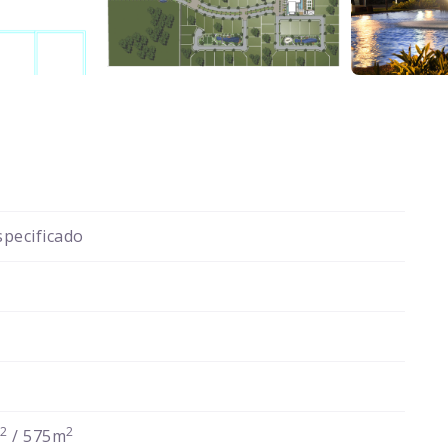
pecificado
2
2
m
/ 575m