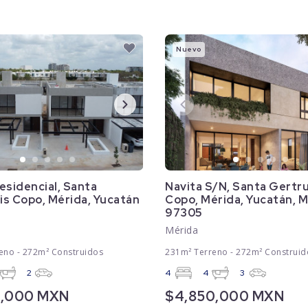
Nuevo
esidencial, Santa
Navita S/N, Santa Gertr
is Copo, Mérida, Yucatán
Copo, Mérida, Yucatán, 
97305
Mérida
eno - 272m² Construidos
231m² Terreno - 272m² Construid
2
4
4
3
0,000 MXN
$4,850,000 MXN