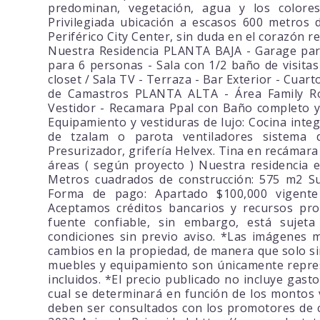
predominan, vegetación, agua y los colore
Privilegiada ubicación a escasos 600 metros 
Periférico City Center, sin duda en el corazón r
Nuestra Residencia PLANTA BAJA - Garage para 
para 6 personas - Sala con 1/2 baño de visita
closet / Sala TV - Terraza - Bar Exterior - Cuart
de Camastros PLANTA ALTA - Área Family R
Vestidor - Recamara Ppal con Baño completo y 
Equipamiento y vestiduras de lujo: Cocina inte
de tzalam o parota ventiladores sistema
Presurizador, grifería Helvex. Tina en recámara
áreas ( según proyecto ) Nuestra residencia
Metros cuadrados de construcción: 575 m2 Su
Forma de pago: Apartado $100,000 vigente
Aceptamos créditos bancarios y recursos pro
fuente confiable, sin embargo, está sujeta
condiciones sin previo aviso. *Las imágenes m
cambios en la propiedad, de manera que solo si
muebles y equipamiento son únicamente repres
incluidos. *El precio publicado no incluye gast
cual se determinará en función de los montos v
deben ser consultados con los promotores de 