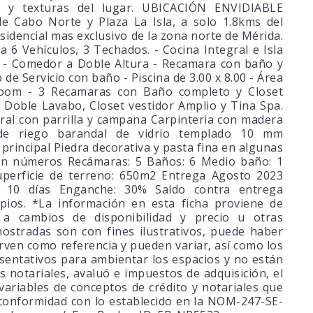
s y texturas del lugar. UBICACIÓN ENVIDIABLE
de Cabo Norte y Plaza La Isla, a solo 1.8kms del
esidencial mas exclusivo de la zona norte de Mérida.
6 Vehículos, 3 Techados. - Cocina Integral e Isla
s - Comedor a Doble Altura - Recamara con baño y
o de Servicio con baño - Piscina de 3.00 x 8.00 - Área
oom - 3 Recamaras con Baño completo y Closet
Doble Lavabo, Closet vestidor Amplio y Tina Spa.
gral con parrilla y campana Carpinteria con madera
 de riego barandal de vidrio templado 10 mm
 principal Piedra decorativa y pasta fina en algunas
 en números Recámaras: 5 Baños: 6 Medio baño: 1
perficie de terreno: 650m2 Entrega Agosto 2023
 10 días Enganche: 30% Saldo contra entrega
pios. *La información en esta ficha proviene de
 a cambios de disponibilidad y precio u otras
ostradas son con fines ilustrativos, puede haber
rven como referencia y pueden variar, así como los
entativos para ambientar los espacios y no están
os notariales, avaluó e impuestos de adquisición, el
ariables de conceptos de crédito y notariales que
conformidad con lo establecido en la NOM-247-SE-