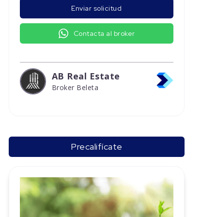
Enviar solicitud
Contacta al broker
AB Real Estate
Broker Beleta
Precalifícate