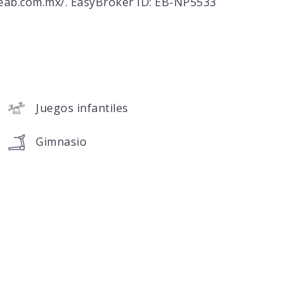
ateab.com.mx/. EasyBroker ID: EB-NP5533
Juegos infantiles
Gimnasio