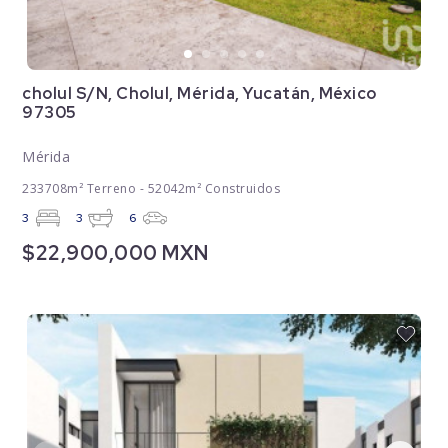
cholul S/N, Cholul, Mérida, Yucatán, México
97305
Mérida
233708m² Terreno - 52042m² Construidos
3
3
6
$22,900,000 MXN