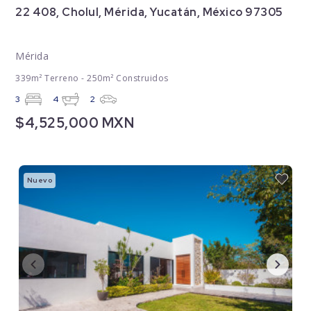
22 408, Cholul, Mérida, Yucatán, México 97305
Mérida
339m² Terreno - 250m² Construidos
3
4
2
$4,525,000 MXN
Nuevo