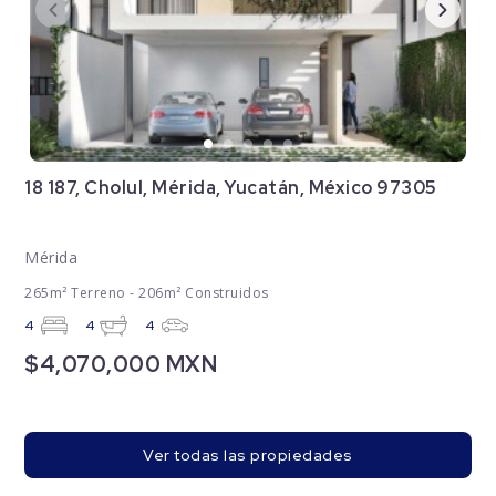
18 187, Cholul, Mérida, Yucatán, México 97305
Mérida
265m² Terreno - 206m² Construidos
4
4
4
$4,070,000 MXN
Ver todas las propiedades