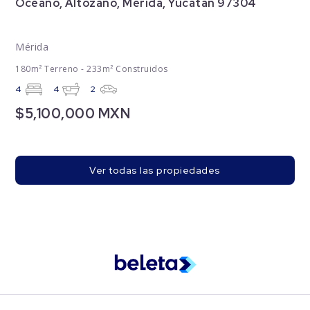
Oceano, Altozano, Mérida, Yucatán 97304
Mérida
180m² Terreno - 233m² Construidos
4
4
2
$5,100,000 MXN
Ver todas las propiedades