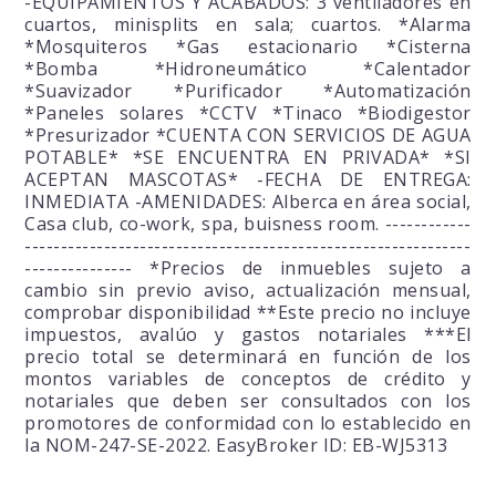
-EQUIPAMIENTOS Y ACABADOS: 3 ventiladores en
cuartos, minisplits en sala; cuartos. *Alarma
*Mosquiteros *Gas estacionario *Cisterna
*Bomba *Hidroneumático *Calentador
*Suavizador *Purificador *Automatización
*Paneles solares *CCTV *Tinaco *Biodigestor
*Presurizador *CUENTA CON SERVICIOS DE AGUA
POTABLE* *SE ENCUENTRA EN PRIVADA* *SI
ACEPTAN MASCOTAS* -FECHA DE ENTREGA:
INMEDIATA -AMENIDADES: Alberca en área social,
Casa club, co-work, spa, buisness room. ------------
--------------------------------------------------------------
--------------- *Precios de inmuebles sujeto a
cambio sin previo aviso, actualización mensual,
comprobar disponibilidad **Este precio no incluye
impuestos, avalúo y gastos notariales ***El
precio total se determinará en función de los
montos variables de conceptos de crédito y
notariales que deben ser consultados con los
promotores de conformidad con lo establecido en
la NOM-247-SE-2022. EasyBroker ID: EB-WJ5313