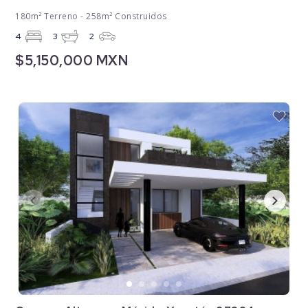
180m² Terreno - 258m² Construidos
4
3
2
$5,150,000 MXN