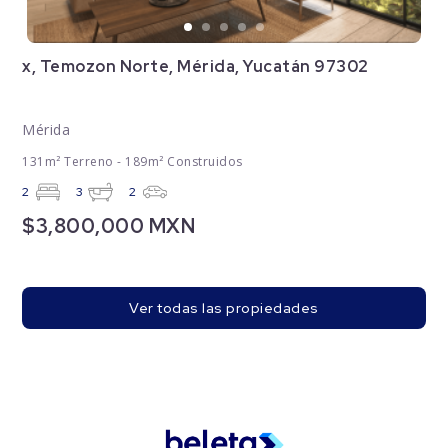
x, Temozon Norte, Mérida, Yucatán 97302
Mérida
131m² Terreno - 189m² Construidos
2
3
2
$3,800,000 MXN
Ver todas las propiedades