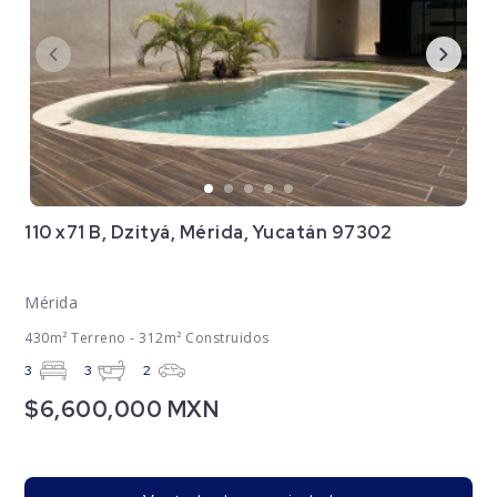
110 x71 B, Dzityá, Mérida, Yucatán 97302
Mérida
430m² Terreno - 312m² Construidos
3
3
2
$6,600,000 MXN