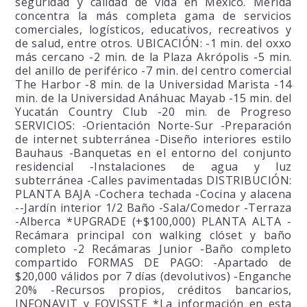
seguridad y calidad de vida en México. Mérida
concentra la más completa gama de servicios
comerciales, logísticos, educativos, recreativos y
de salud, entre otros. UBICACIÓN: -1 min. del oxxo
más cercano -2 min. de la Plaza Akrópolis -5 min.
del anillo de periférico -7 min. del centro comercial
The Harbor -8 min. de la Universidad Marista -14
min. de la Universidad Anáhuac Mayab -15 min. del
Yucatán Country Club -20 min. de Progreso
SERVICIOS: -Orientación Norte-Sur -Preparación
de internet subterránea -Diseño interiores estilo
Bauhaus -Banquetas en el entorno del conjunto
residencial -Instalaciones de agua y luz
subterránea -Calles pavimentadas DISTRIBUCIÓN:
PLANTA BAJA -Cochera techada -Cocina y alacena
--Jardín interior 1/2 Baño -Sala/Comedor -Terraza
-Alberca *UPGRADE (+$100,000) PLANTA ALTA -
Recámara principal con walking clóset y baño
completo -2 Recámaras Junior -Baño completo
compartido FORMAS DE PAGO: -Apartado de
$20,000 válidos por 7 días (devolutivos) -Enganche
20% -Recursos propios, créditos bancarios,
INFONAVIT y FOVISSTE *La información en esta