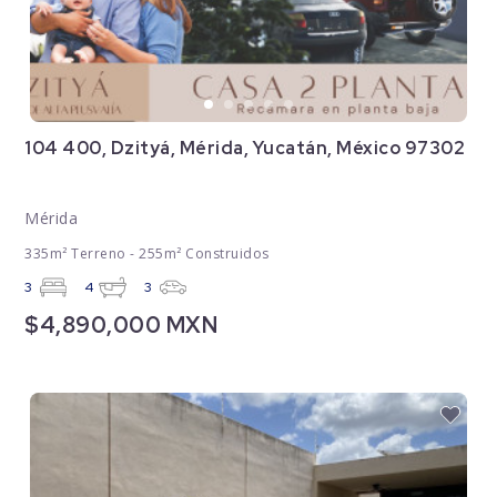
104 400, Dzityá, Mérida, Yucatán, México 97302
Mérida
335m² Terreno - 255m² Construidos
3
4
3
$4,890,000 MXN