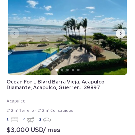
Ocean Font, Blvrd Barra Vieja, Acapulco
Diamante, Acapulco, Guerrer... 39897
Acapulco
212m² Terreno - 212m² Construidos
3
4
3
$3,000 USD/ mes