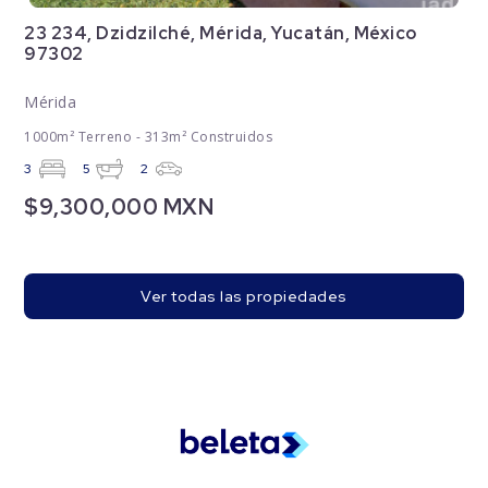
23 234, Dzidzilché, Mérida, Yucatán, México
97302
Mérida
1000m² Terreno - 313m² Construidos
3
5
2
$9,300,000 MXN
Ver todas las propiedades