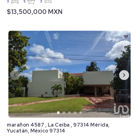
3
5
3
$13,500,000 MXN
marañon 4587 , La Ceiba , 97314 Mérida,
Yucatán, México 97314