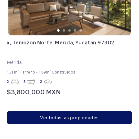
x, Temozon Norte, Mérida, Yucatán 97302
Mérida
131m² Terreno - 189m² Construidos
2
3
2
$3,800,000 MXN
Ver todas las propiedades