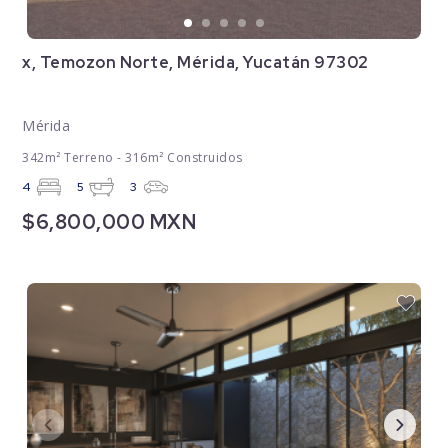
x, Temozon Norte, Mérida, Yucatán 97302
Mérida
342m² Terreno - 316m² Construidos
4
5
3
$6,800,000 MXN