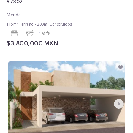
97302
Mérida
115m² Terreno - 200m² Construidos
3
3
2
$3,800,000 MXN