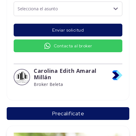
Enviar solicitud
Contacta al broker
Carolina Edith Amaral
Millán
Broker Beleta
Precalifícate