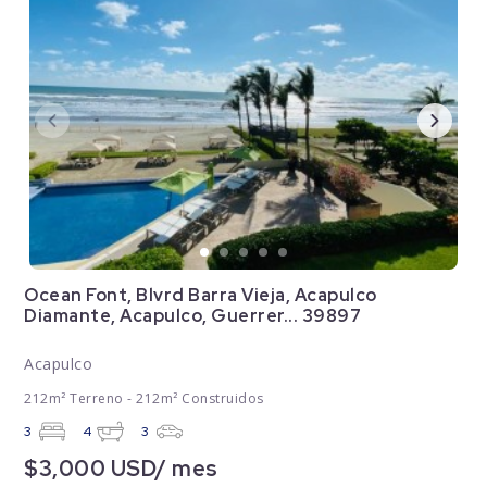
Ocean Font, Blvrd Barra Vieja, Acapulco
Diamante, Acapulco, Guerrer... 39897
Acapulco
212m² Terreno - 212m² Construidos
3
4
3
$3,000 USD/ mes