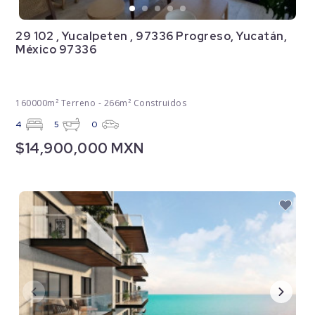
29 102 , Yucalpeten , 97336 Progreso, Yucatán,
México 97336
160000m² Terreno - 266m² Construidos
4
5
0
$14,900,000 MXN