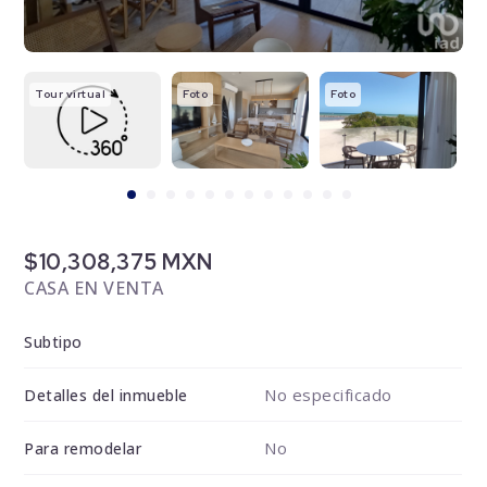
Tour virtual
Foto
Foto
F
$10,308,375 MXN
CASA EN VENTA
Subtipo
No especificado
Detalles del inmueble
No
Para remodelar