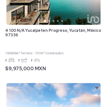
4 100 N/A Yucalpeten Progreso, Yucatán, México
97336
160000m² Terreno - 157m² Construidos
2
2
2
$9,975,000 MXN