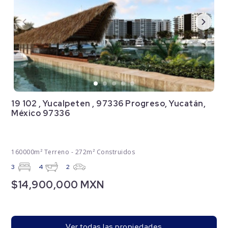
19 102 , Yucalpeten , 97336 Progreso, Yucatán,
México 97336
160000m² Terreno - 272m² Construidos
3
4
2
$14,900,000 MXN
Ver todas las propiedades