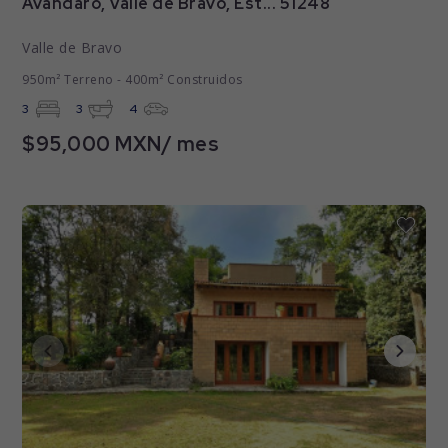
Avándaro, Valle de Bravo, Est... 51248
Valle de Bravo
950m² Terreno - 400m² Construidos
3
3
4
$95,000 MXN/ mes