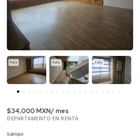
Foto
Foto
Foto
F
$34,000 MXN/ mes
DEPARTAMENTO EN RENTA
Subtipo