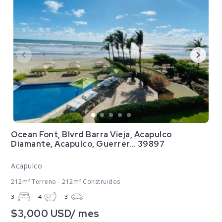
Ocean Font, Blvrd Barra Vieja, Acapulco
Diamante, Acapulco, Guerrer... 39897
Acapulco
212m² Terreno - 212m² Construidos
3
4
3
$3,000 USD/ mes