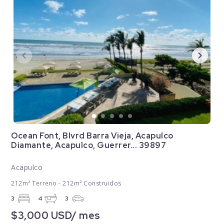
Ocean Font, Blvrd Barra Vieja, Acapulco
Diamante, Acapulco, Guerrer... 39897
Acapulco
212m² Terreno - 212m² Construidos
3
4
3
$3,000 USD/ mes