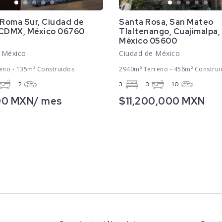
 Roma Sur, Ciudad de
Santa Rosa, San Mateo
 CDMX, México 06760
Tlaltenango, Cuajimalpa
México 05600
 México
Ciudad de México
eno - 135m² Construidos
2940m² Terreno - 456m² Construi
2
3
3
10
00 MXN/ mes
$11,200,000 MXN