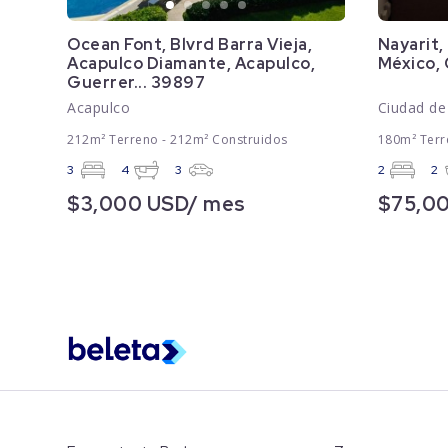
Ocean Font, Blvrd Barra Vieja,
Nayarit,
Acapulco Diamante, Acapulco,
México,
Guerrer... 39897
Acapulco
Ciudad de
212m² Terreno - 212m² Construidos
180m² Terr
3
4
3
2
2
$3,000 USD/ mes
$75,0