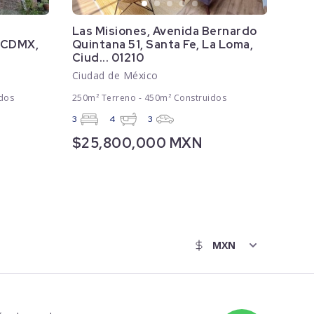
Las Misiones, Avenida Bernardo
, CDMX,
Quintana 51, Santa Fe, La Loma,
Ciud... 01210
Ciudad de México
dos
250m² Terreno - 450m² Construidos
3
4
3
$25,800,000 MXN