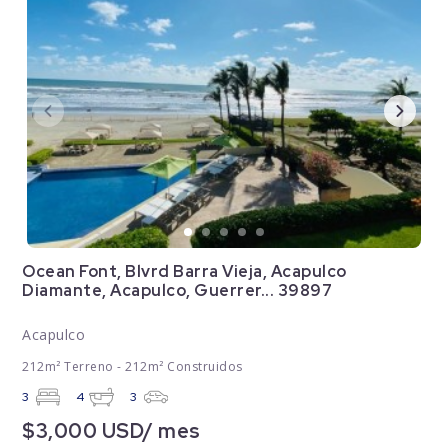
Ocean Font, Blvrd Barra Vieja, Acapulco
Diamante, Acapulco, Guerrer... 39897
Acapulco
212m² Terreno - 212m² Construidos
3
4
3
$3,000 USD/ mes