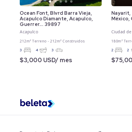
Ocean Font, Blvrd Barra Vieja,
Nayarit,
Acapulco Diamante, Acapulco,
México,
Guerrer... 39897
Acapulco
Ciudad de
212m² Terreno - 212m² Construidos
180m² Terr
3
4
3
2
2
$3,000 USD/ mes
$75,0