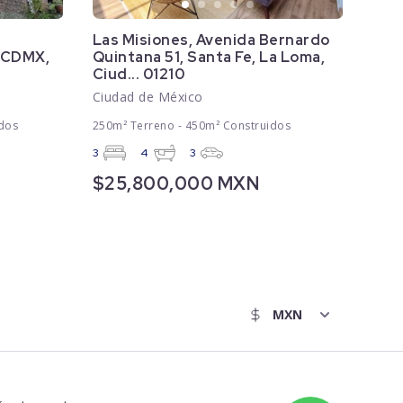
Las Misiones, Avenida Bernardo
, CDMX,
Quintana 51, Santa Fe, La Loma,
Ciud... 01210
Ciudad de México
dos
250m² Terreno - 450m² Construidos
3
4
3
$25,800,000 MXN