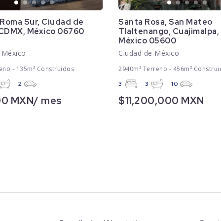
 Roma Sur, Ciudad de
Santa Rosa, San Mateo
 CDMX, México 06760
Tlaltenango, Cuajimalpa
México 05600
 México
Ciudad de México
eno - 135m² Construidos
2940m² Terreno - 456m² Construi
2
3
3
10
00 MXN/ mes
$11,200,000 MXN