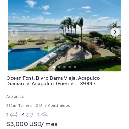
Ocean Font, Blvrd Barra Vieja, Acapulco
Diamante, Acapulco, Guerrer... 39897
Acapulco
212m² Terreno - 212m² Construidos
3
4
3
$3,000 USD/ mes