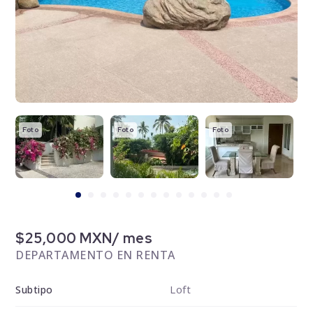
Foto
Foto
Foto
F
$25,000 MXN/ mes
DEPARTAMENTO EN RENTA
Loft
Subtipo