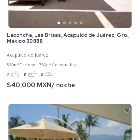
Laconcha, Las Brisas, Acapulco de Juárez, Gro.,
México 39888
Acapulco de Juárez
560m² Terreno - 780m² Construidos
7
9
8
$40,000 MXN/ noche