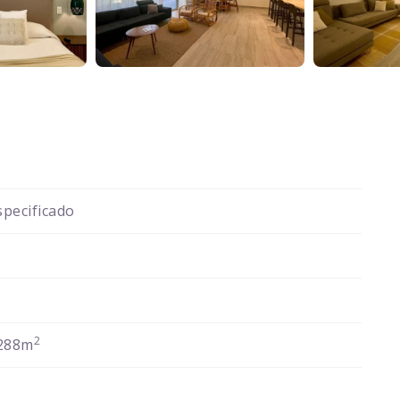
pecificado
2
288m