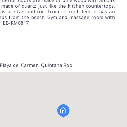
nterior doors are made of pine wood with an oak
made of quartz just like the kitchen countertops.
s are fan and coil. From its roof deck, it has an
 steps from the beach. Gym and massage room with
ID: EB-RM8817
, Playa del Carmen, Quintana Roo