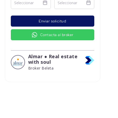
Enviar solicitud
Contacta al broker
Almar ● Real estate
with soul
Broker Beleta