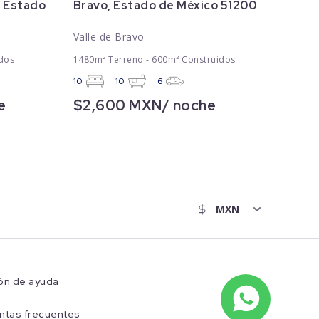
, Estado
Bravo, Estado de México 51200
Valle de Bravo
dos
1480m² Terreno - 600m² Construidos
10
10
6
e
$2,600 MXN/ noche
ón de ayuda
ntas frecuentes