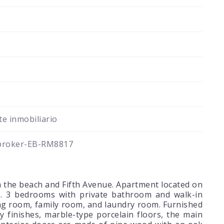
e inmobiliario
broker-EB-RM8817
om the beach and Fifth Avenue. Apartment located on
zzi. 3 bedrooms with private bathroom and walk-in
ning room, family room, and laundry room. Furnished
 finishes, marble-type porcelain floors, the main