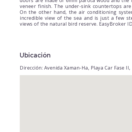
doors are made of 6mm parota wood and the i
veneer finish. The under-sink countertops are 
On the other hand, the air conditioning system
incredible view of the sea and is just a few
views of the natural bird reserve. EasyBroker 
Ubicación
Dirección: Avenida Xaman-Ha, Playa Car Fase II