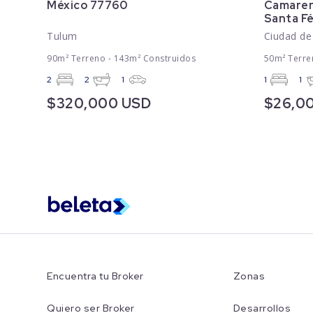
México 77760
Camaren
Santa Fé
Tulum
Ciudad de
90m² Terreno - 143m² Construidos
50m² Terre
2
2
1
1
1
$320,000 USD
$26,0
Encuentra tu Broker
Zonas
Quiero ser Broker
Desarrollos