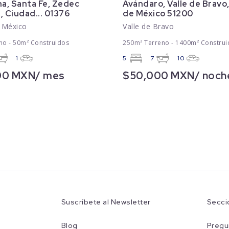
a, Santa Fe, Zedec
Avándaro, Valle de Bravo
, Ciudad... 01376
de México 51200
 México
Valle de Bravo
no - 50m² Construidos
250m² Terreno - 1400m² Construi
1
5
7
10
00 MXN/ mes
$50,000 MXN/ noch
Suscríbete al Newsletter
Secci
Blog
Pregu