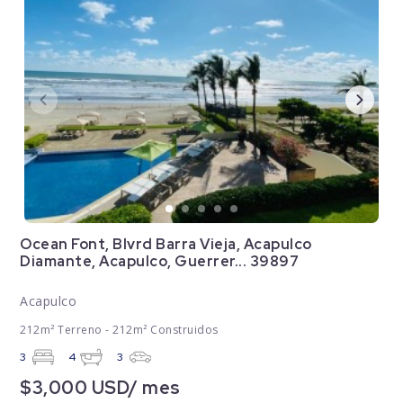
Ocean Font, Blvrd Barra Vieja, Acapulco
Diamante, Acapulco, Guerrer... 39897
Acapulco
212m² Terreno - 212m² Construidos
3
4
3
$3,000 USD/ mes