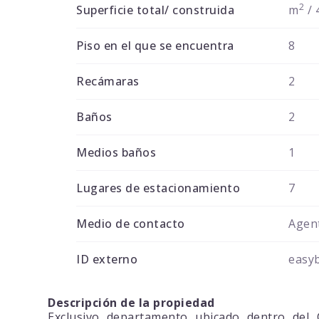
2
Superficie total/ construida
m
/ 
Piso en el que se encuentra
8
Recámaras
2
Baños
2
Medios baños
1
Lugares de estacionamiento
7
Medio de contacto
Agent
ID externo
easy
Descripción de la propiedad
Exclusivo departamento ubicado dentro del