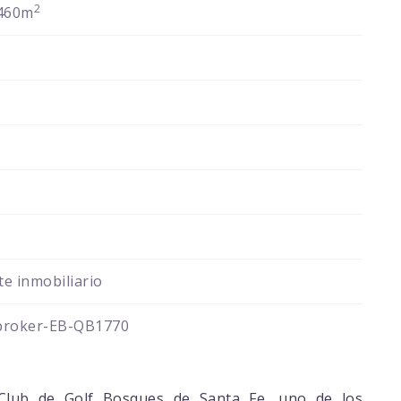
2
460m
e inmobiliario
broker-EB-QB1770
 Club de Golf Bosques de Santa Fe, uno de los