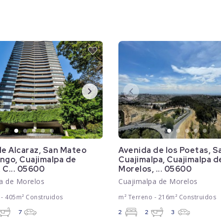
de Alcaraz, San Mateo
Avenida de los Poetas, S
ngo, Cuajimalpa de
Cuajimalpa, Cuajimalpa d
 C... 05600
Morelos, ... 05600
a de Morelos
Cuajimalpa de Morelos
 - 405m² Construidos
m² Terreno - 216m² Construidos
7
2
2
3