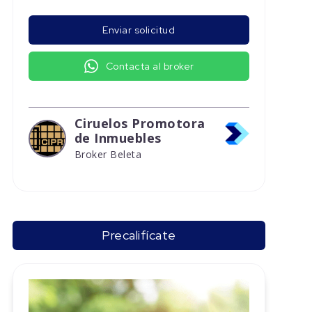
Enviar solicitud
Contacta al broker
Ciruelos Promotora
de Inmuebles
Broker Beleta
Precalifícate