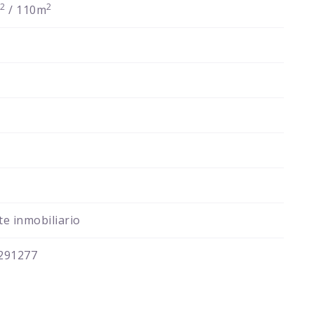
2
2
m
/ 110m
e inmobiliario
291277