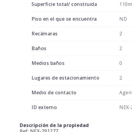
Superficie total/ construida
110
Piso en el que se encuentra
ND
Recámaras
2
Baños
2
Medios baños
0
Lugares de estacionamiento
2
Medio de contacto
Agent
ID externo
NEX-
Descripción de la propiedad
Ref: NEX-291277