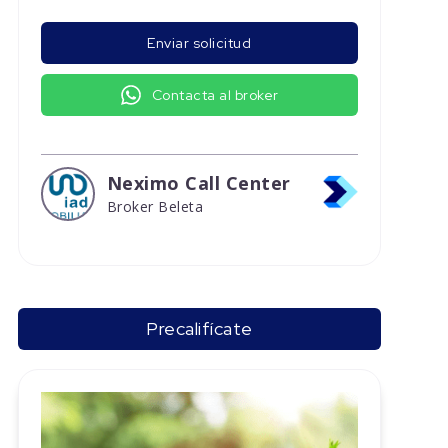
Enviar solicitud
Contacta al broker
Neximo Call Center
Broker Beleta
Precalifícate