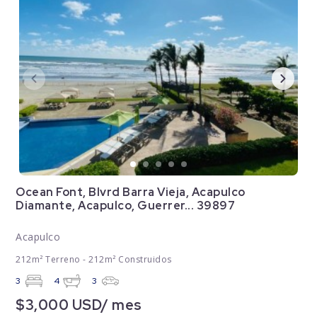
Ocean Font, Blvrd Barra Vieja, Acapulco
Diamante, Acapulco, Guerrer... 39897
Acapulco
212m² Terreno - 212m² Construidos
3
4
3
$3,000 USD/ mes