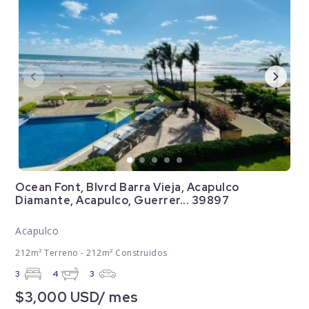
Ocean Font, Blvrd Barra Vieja, Acapulco
Diamante, Acapulco, Guerrer... 39897
Acapulco
212m² Terreno - 212m² Construidos
3
4
3
$3,000 USD/ mes