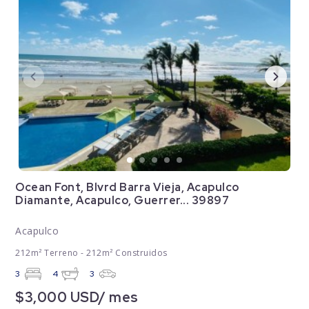
Ocean Font, Blvrd Barra Vieja, Acapulco
Diamante, Acapulco, Guerrer... 39897
Acapulco
212m² Terreno - 212m² Construidos
3
4
3
$3,000 USD/ mes