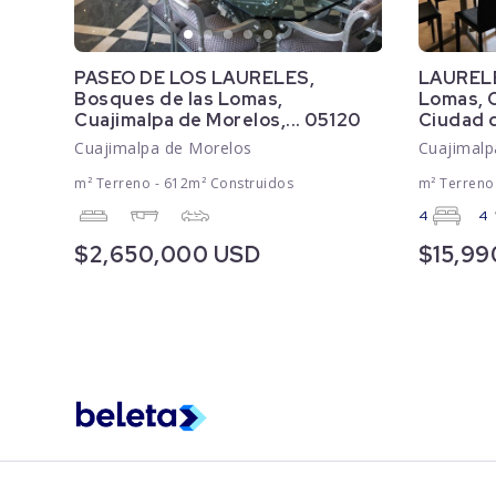
PASEO DE LOS LAURELES,
LAURELE
Bosques de las Lomas,
Lomas, C
Cuajimalpa de Morelos,... 05120
Ciudad d
Cuajimalpa de Morelos
Cuajimalp
m² Terreno - 612m² Construidos
m² Terreno
4
4
$2,650,000 USD
$15,9