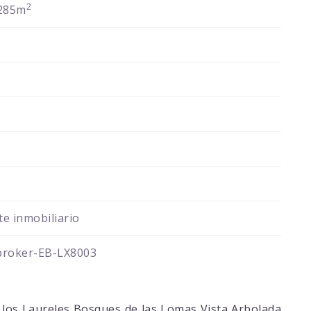
2
285m
e inmobiliario
broker-EB-LX8003
los Laureles Bosques de las Lomas Vista Arbolada