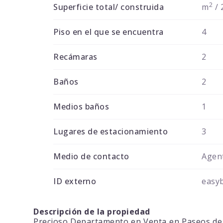
2
Superficie total/ construida
m
/ 
Piso en el que se encuentra
4
Recámaras
2
Baños
2
Medios baños
1
Lugares de estacionamiento
3
Medio de contacto
Agent
ID externo
easy
Descripción de la propiedad
Precioso Departamento en Venta en Paseos de 