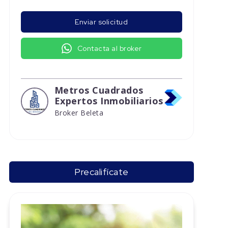
Enviar solicitud
Contacta al broker
Metros Cuadrados
Expertos Inmobiliarios
Broker Beleta
Precalifícate