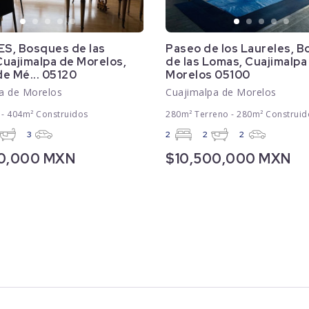
S, Bosques de las
Paseo de los Laureles, 
uajimalpa de Morelos,
de las Lomas, Cuajimalpa
e Mé... 05120
Morelos 05100
a de Morelos
Cuajimalpa de Morelos
 - 404m² Construidos
280m² Terreno - 280m² Construid
3
2
2
2
90,000 MXN
$10,500,000 MXN