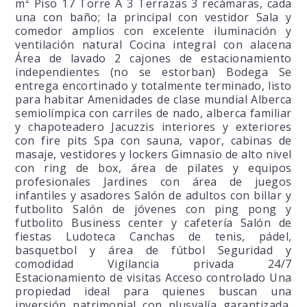
m² Piso 17 Torre A 3 Terrazas 3 recámaras, cada
una con baño; la principal con vestidor Sala y
comedor amplios con excelente iluminación y
ventilación natural Cocina integral con alacena
Área de lavado 2 cajones de estacionamiento
independientes (no se estorban) Bodega Se
entrega encortinado y totalmente terminado, listo
para habitar Amenidades de clase mundial Alberca
semiolímpica con carriles de nado, alberca familiar
y chapoteadero Jacuzzis interiores y exteriores
con fire pits Spa con sauna, vapor, cabinas de
masaje, vestidores y lockers Gimnasio de alto nivel
con ring de box, área de pilates y equipos
profesionales Jardines con área de juegos
infantiles y asadores Salón de adultos con billar y
futbolito Salón de jóvenes con ping pong y
futbolito Business center y cafetería Salón de
fiestas Ludoteca Canchas de tenis, pádel,
basquetbol y área de fútbol Seguridad y
comodidad Vigilancia privada 24/7
Estacionamiento de visitas Acceso controlado Una
propiedad ideal para quienes buscan una
inversión patrimonial con plusvalía garantizada,