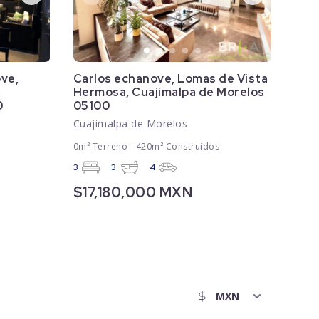
ve,
Carlos echanove, Lomas de Vista
,
Hermosa, Cuajimalpa de Morelos
0
05100
Cuajimalpa de Morelos
0m² Terreno - 420m² Construidos
3
3
4
$17,180,000 MXN