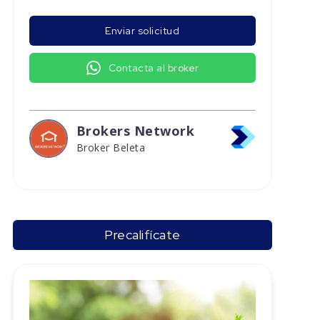
Enviar solicitud
Contacta al broker
Brokers Network
Broker Beleta
Precalifícate