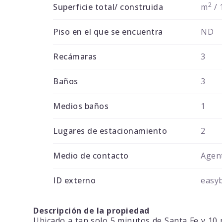
2
Superficie total/ construida
m
/ 
Piso en el que se encuentra
ND
Recámaras
3
Baños
3
Medios baños
1
Lugares de estacionamiento
2
Medio de contacto
Agent
ID externo
easy
Descripción de la propiedad
Ubicado a tan solo 5 minutos de Santa Fe y 10