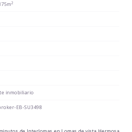
2
175m
e inmobiliario
broker-EB-SU3498
 minutos de Interlomas en Lomas de vista Hermosa