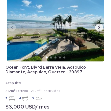
Ocean Font, Blvrd Barra Vieja, Acapulco
Diamante, Acapulco, Guerrer... 39897
Acapulco
212m² Terreno - 212m² Construidos
3
4
3
$3,000 USD/ mes