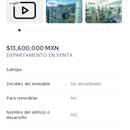
Video
Foto
Foto
F
$13,600,000 MXN
DEPARTAMENTO EN VENTA
Subtipo
No amueblado
Detalles del inmueble
No
Para remodelar
Nombre del edificio o
ND
desarrollo