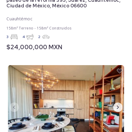
paseo de la reforma 395, Juárez, Cuauhtémoc,
Ciudad de México, México 06600
Cuauhtémoc
158m² Terreno - 158m² Construidos
3
4
2
$24,000,000 MXN