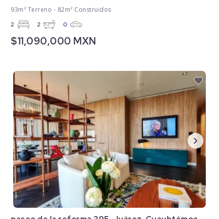
93m² Terreno - 82m² Construidos
2
2
0
$11,090,000 MXN