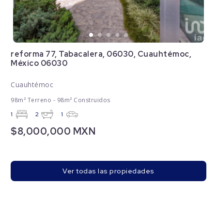
reforma 77, Tabacalera, 06030, Cuauhtémoc,
México 06030
Cuauhtémoc
98m² Terreno - 98m² Construidos
1
2
1
$8,000,000 MXN
Ver todas las propiedades