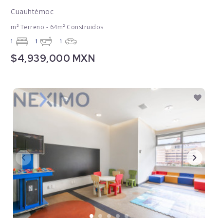
Cuauhtémoc
m² Terreno - 64m² Construidos
1
1
1
$4,939,000 MXN