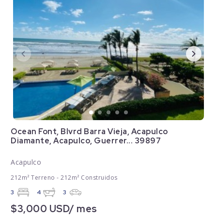
Ocean Font, Blvrd Barra Vieja, Acapulco
Diamante, Acapulco, Guerrer... 39897
Acapulco
212m² Terreno - 212m² Construidos
3
4
3
$3,000 USD/ mes