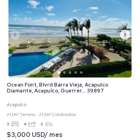
Ocean Font, Blvrd Barra Vieja, Acapulco
Diamante, Acapulco, Guerrer... 39897
Acapulco
212m² Terreno - 212m² Construidos
3
4
3
$3,000 USD/ mes