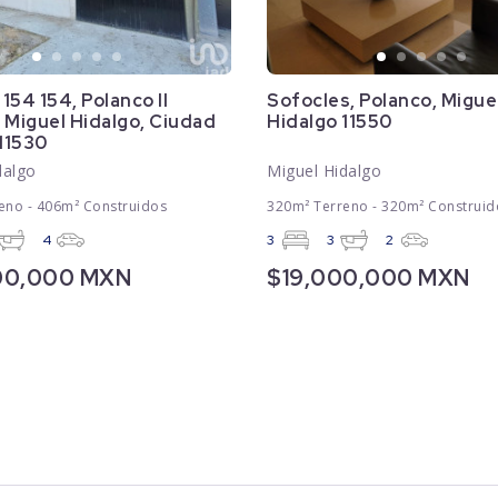
 154 154, Polanco II
Sofocles, Polanco, Migue
 Miguel Hidalgo, Ciudad
Hidalgo 11550
 11530
dalgo
Miguel Hidalgo
eno - 406m² Construidos
320m² Terreno - 320m² Construid
4
3
3
2
00,000 MXN
$19,000,000 MXN