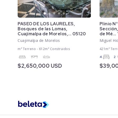
PASEO DE LOS LAURELES,
Plinio N°
Bosques de las Lomas,
Sección,
Cuajimalpa de Morelos,... 05120
de Mé...
Cuajimalpa de Morelos
Miguel Hi
m² Terreno - 612m² Construidos
421m² Terr
4
2
$2,650,000 USD
$39,0