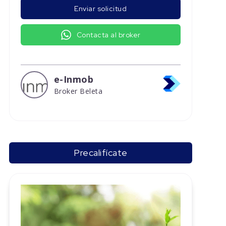
Enviar solicitud
Contacta al broker
e-Inmob
Broker Beleta
Precalifícate