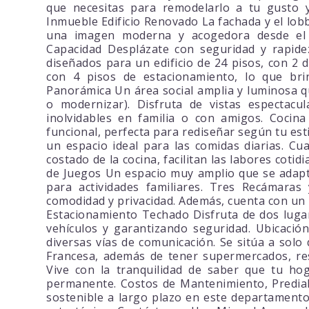
que necesitas para remodelarlo a tu gusto y 
Inmueble Edificio Renovado La fachada y el lo
una imagen moderna y acogedora desde el 
Capacidad Desplázate con seguridad y rapidez
diseñados para un edificio de 24 pisos, con 2 
con 4 pisos de estacionamiento, lo que br
Panorámica Un área social amplia y luminosa q
o modernizar). Disfruta de vistas espectac
inolvidables en familia o con amigos. Cocin
funcional, perfecta para rediseñar según tu est
un espacio ideal para las comidas diarias. Cu
costado de la cocina, facilitan las labores cot
de Juegos Un espacio muy amplio que se adap
para actividades familiares. Tres Recámara
comodidad y privacidad. Además, cuenta con un b
Estacionamiento Techado Disfruta de dos luga
vehículos y garantizando seguridad. Ubicación
diversas vías de comunicación. Se sitúa a solo
Francesa, además de tener supermercados, res
Vive con la tranquilidad de saber que tu ho
permanente. Costos de Mantenimiento, Predial 
sostenible a largo plazo en este departamento