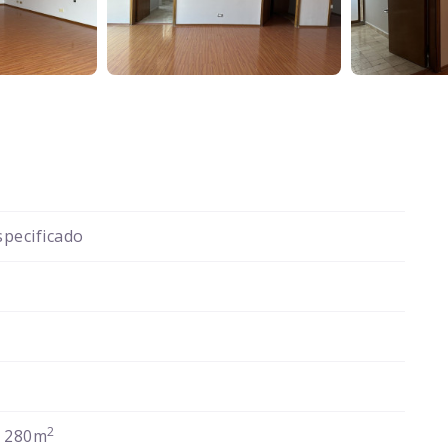
pecificado
2
 280m