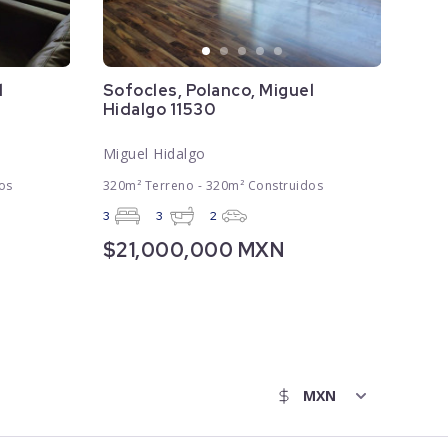
l
Sofocles, Polanco, Miguel
Hidalgo 11530
Miguel Hidalgo
os
320m² Terreno - 320m² Construidos
3
3
2
$21,000,000 MXN