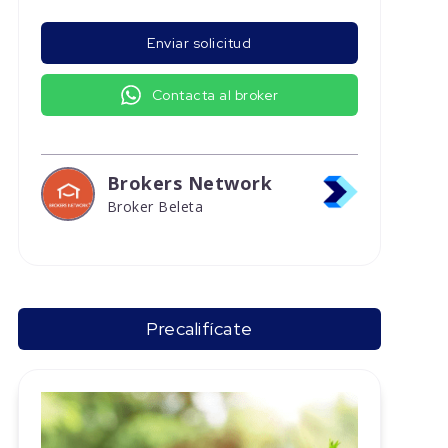
Enviar solicitud
Contacta al broker
Brokers Network
Broker Beleta
Precalifícate