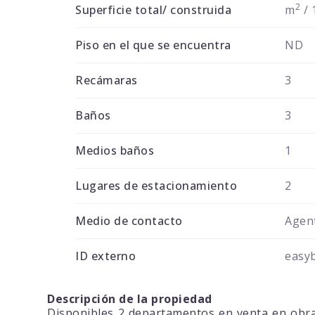
2
Superficie total/ construida
m
/ 
Piso en el que se encuentra
ND
Recámaras
3
Baños
3
Medios baños
1
Lugares de estacionamiento
2
Medio de contacto
Agent
ID externo
easy
Descripción de la propiedad
Disponibles 2 departamentos en venta en obra