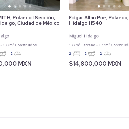
TH, Polanco I Sección,
Edgar Allan Poe, Polanco,
idalgo, Ciudad de México
Hidalgo 11540
dalgo
Miguel Hidalgo
 - 133m² Construidos
177m² Terreno - 177m² Construid
2
2
2
2
00,000 MXN
$14,800,000 MXN