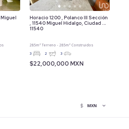
 Miguel
Horacio 1200 , Polanco III Sección
, 11540 Miguel Hidalgo, Ciudad ...
11540
os
285m² Terreno - 285m² Construidos
3
2
3
$22,000,000 MXN