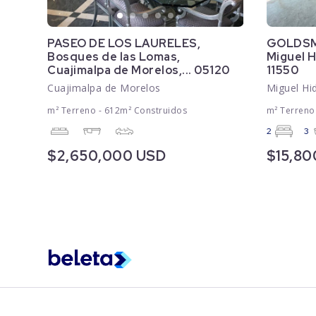
PASEO DE LOS LAURELES,
GOLDSMI
Bosques de las Lomas,
Miguel H
Cuajimalpa de Morelos,... 05120
11550
Cuajimalpa de Morelos
Miguel Hi
m² Terreno - 612m² Construidos
m² Terreno
2
3
$2,650,000 USD
$15,8