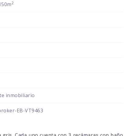
2
150m
e inmobiliario
broker-EB-VT9463
 gris. Cada uno cuenta con 3 recámaras con baño