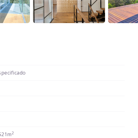
pecificado
2
521m