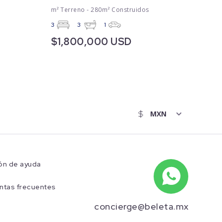
m² Terreno - 280m² Construidos
3
3
1
$1,800,000 USD
ón de ayuda
ntas frecuentes
concierge@beleta.mx