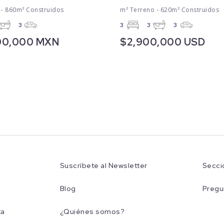
 - 860m² Construidos
m² Terreno - 620m² Construidos
3
3
3
3
00,000 MXN
$2,900,000 USD
Suscríbete al Newsletter
Secci
Blog
Pregu
ta
¿Quiénes somos?