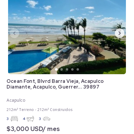
Ocean Font, Blvrd Barra Vieja, Acapulco
Diamante, Acapulco, Guerrer... 39897
Acapulco
212m² Terreno - 212m² Construidos
3
4
3
$3,000 USD/ mes