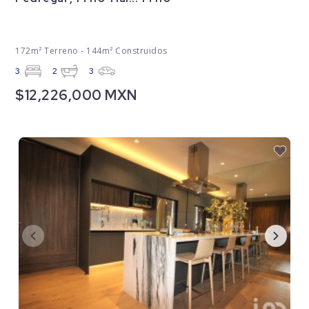
172m² Terreno - 144m² Construidos
3
2
3
$12,226,000 MXN