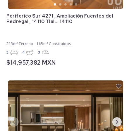
Periferico Sur 4271 , Ampliación Fuentes del
Pedregal , 14110 Tlal... 14110
213m² Terreno - 185m² Construidos
3
4
3
$14,957,382 MXN