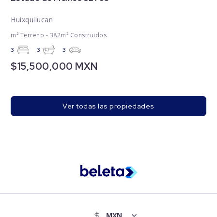
Huixquilucan
m² Terreno - 382m² Construidos
3
3
3
$15,500,000 MXN
Ver todas las propiedades