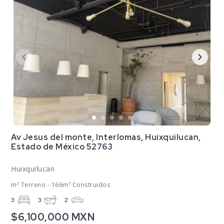
Av Jesus del monte, Interlomas, Huixquilucan,
Estado de México 52763
Huixquilucan
m² Terreno - 166m² Construidos
3
3
2
$6,100,000 MXN