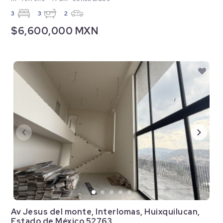
3
3
2
$6,600,000 MXN
Av Jesus del monte, Interlomas, Huixquilucan,
Estado de México 52763