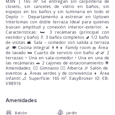
MXN | 165 m² Se entregan sin carpintería de
closets, sin canceles de vidrio en baños, sin
espejos en los baños y sin luminaria en todo el
Depto ✨ Departamento a estrenar en Uptown
Interlomas con doble terraza Ideal para quienes
buscan amplitud y conexión interior-exterior. 🔹
Características: 🛏️ 3 recámaras (principal con
vestidor y baño) 🚿 3 baños completos 🚽 1/2 baño
de visitas 🛋️ Sala – comedor con salida a terraza
🌿 🍽️ Cocina integral 👨‍👩‍👧 Family room 🧺 Área
de lavado 🛏️ Cuarto de servicio con baño 🌿🌿 2
terrazas: • Una en sala-comedor • Una en una de
las recámaras 🚗 2 cajones de estacionamiento 🌟
Amenidades: 🏋️‍♂️ Gimnasio 🏊‍♀️ Alberca 🎉 Salón de
eventos 🧘 Áreas verdes y de convivencia 👧 Área
infantil 📐 Superficie: 165 m². EasyBroker ID: EB-
VR8916
Amenidades
Balcón
Jardín