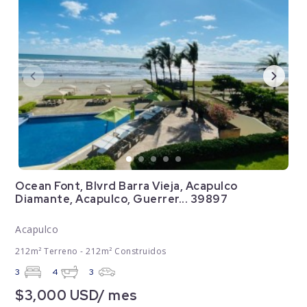
Ocean Font, Blvrd Barra Vieja, Acapulco
Diamante, Acapulco, Guerrer... 39897
Acapulco
212m² Terreno - 212m² Construidos
3
4
3
$3,000 USD/ mes