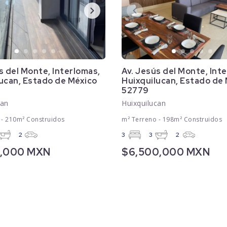
s del Monte, Interlomas,
Av. Jesús del Monte, Int
ucan, Estado de México
Huixquilucan, Estado de
52779
can
Huixquilucan
 - 210m² Construidos
m² Terreno - 198m² Construidos
2
3
3
2
0,000 MXN
$6,500,000 MXN