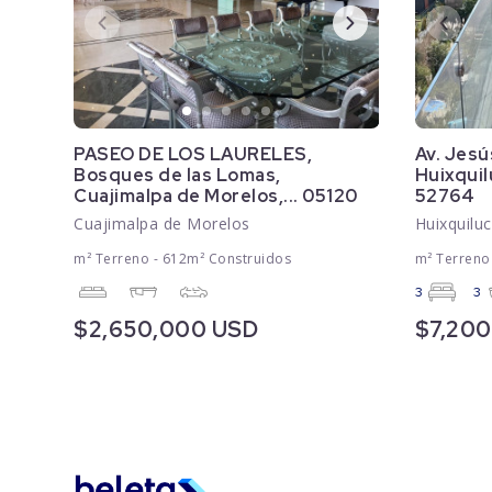
PASEO DE LOS LAURELES,
Av. Jesú
Bosques de las Lomas,
Huixquil
Cuajimalpa de Morelos,... 05120
52764
Cuajimalpa de Morelos
Huixquilu
m² Terreno - 612m² Construidos
m² Terreno
3
3
$2,650,000 USD
$7,20