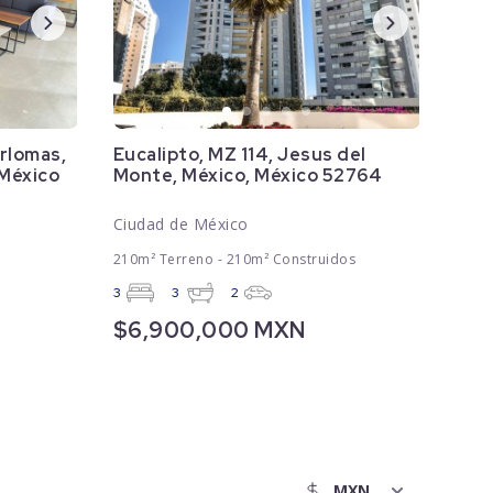
erlomas,
Eucalipto, MZ 114, Jesus del
 México
Monte, México, México 52764
Ciudad de México
210m² Terreno - 210m² Construidos
3
3
2
$6,900,000 MXN