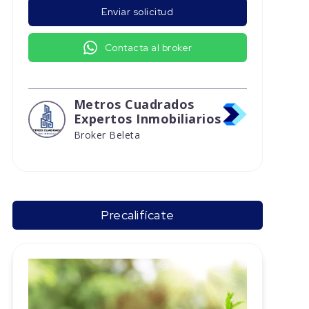
Enviar solicitud
Contacta al broker
Metros Cuadrados
Expertos Inmobiliarios
Broker Beleta
Precalifícate