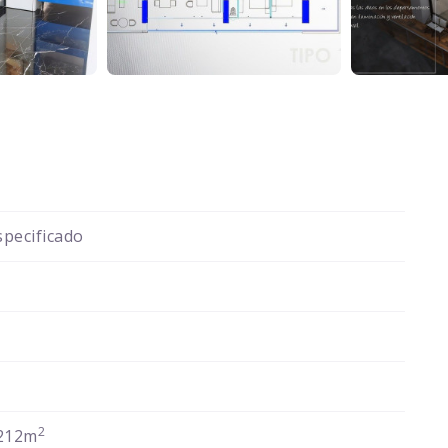
pecificado
2
212m